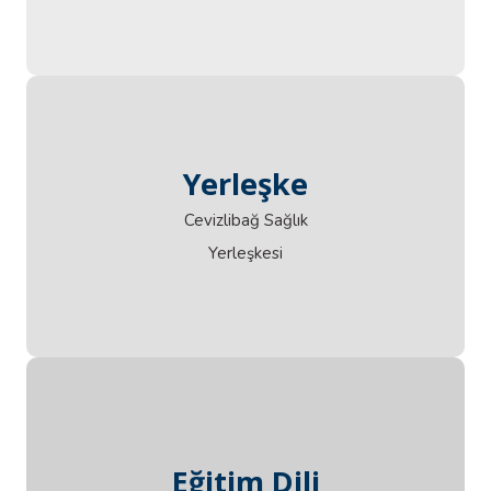
Yerleşke
Yerleşke
Cevizlibağ Sağlık
Yerleşkesi
Eğitim Dili