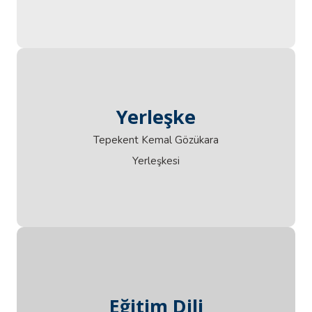
Yerleşke
Yerleşke
Tepekent Kemal Gözükara
Yerleşkesi
Eğitim Dili