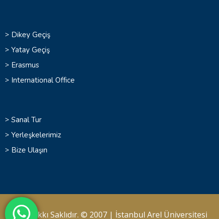
>
Dikey Geçiş
>
Yatay Geçiş
>
Erasmus
>
International Office
>
Sanal Tur
>
Yerleşkelerimiz
>
Bize Ulaşın
Her Hakkı Saklıdır. © 2007 |
İstanbul Arel Üniversitesi