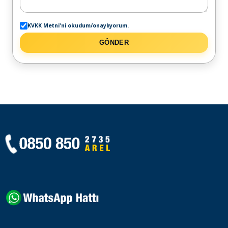
KVKK Metni'ni okudum/onaylıyorum.
GÖNDER