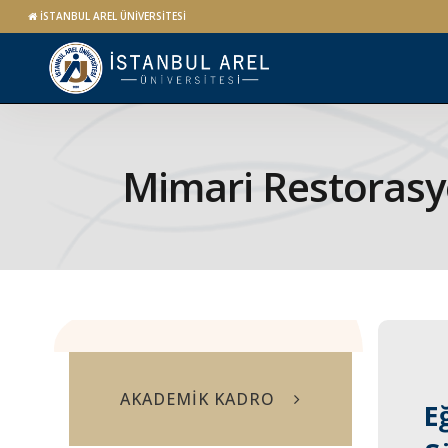
İSTANBUL AREL ÜNİVERSİTESİ
Mimari Restoras
AKADEMİK KADRO
E
E