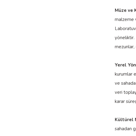
Müze ve 
malzeme ve
Laboratuva
yöneliktir
mezunlar, 
Yerel Yö
kurumlar e
ve sahada 
veri topla
karar süre
Kültürel 
sahadan ge