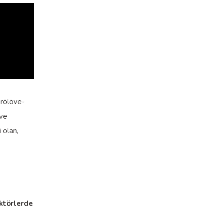
 rölöve-
 ve
 olan,
ektörlerde