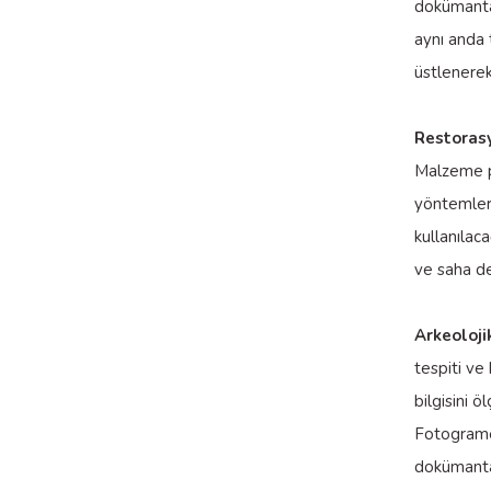
dokümantas
aynı anda 
üstlenerek 
Restorasy
Malzeme pe
yöntemleri
kullanılaca
ve saha de
Arkeoloji
tespiti ve
bilgisini 
Fotogramet
dokümantas