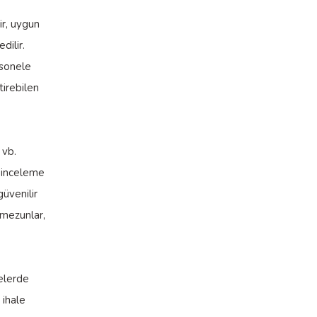
ir, uygun
dilir.
rsonele
tirebilen
 vb.
e inceleme
güvenilir
 mezunlar,
elerde
 ihale