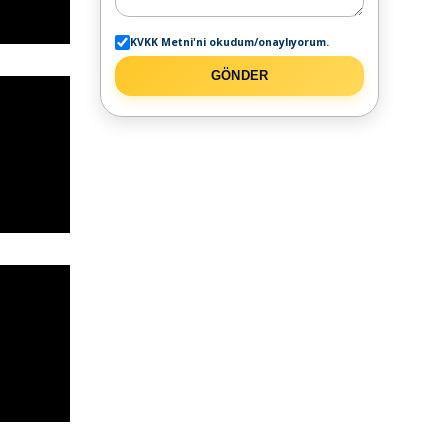
KVKK Metni'ni okudum/onaylıyorum.
GÖNDER