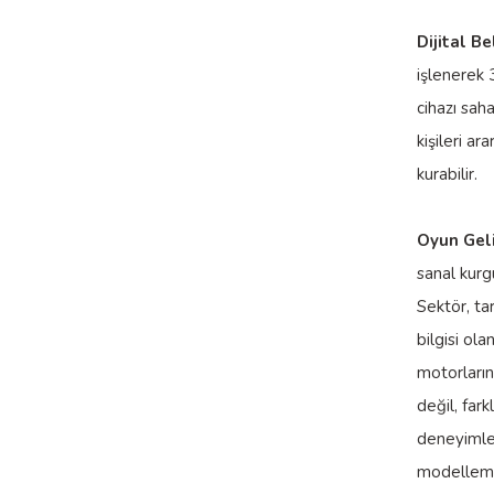
Dijital B
işlenerek 
cihazı sah
kişileri a
kurabilir.
Oyun Geli
sanal kurgu
Sektör, ta
bilgisi ol
motorların
değil, far
deneyimler
modelleme 