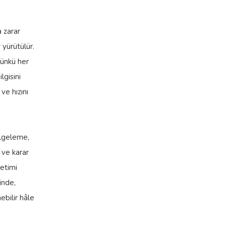
 zarar
 yürütülür.
çünkü her
lgisini
ve hızını
geleme,
 ve karar
retimi
inde,
ebilir hâle