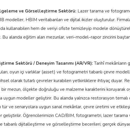
elgeleme ve Görselleştirme Sektörü:
Lazer tarama ve fotogramet
3B modeller, HBIM veritabanları ve dijital ikizler oluşturulur. Firma
ada kullanabilen hem de veriyi ofiste temizleyip modele dönüştüre
rar. Bu alanda eğitim alan mezunlar, veri–model–rapor zincirini başta
ştirme Sektörü / Deneyim Tasarımı (AR/VR):
Tarihî mekânların 
ları, oyun içi varlıklar (asset) ve fotogrametri tabanlı çevre modeller
rihsel olarak tutarlı çevreler kurabilen yetkinliklere ihtiyaç duyar. 
an bir mezun, ölçekte doğruluğu ve malzeme karakterini koruyarak 
a uygun modeller geliştirir. Bu alanda yalnızca restorasyon temalı 
klı tür ve senaryolara uygun sanal mekânlar, çevre üretimi ve etkileş
 geliştirilir. Öğrencilerimizin CAD/BIM, fotogrametri, lazer tarama
tabanlı dijitalleştirme ve görselleştirme becerileri; gerçek dünya