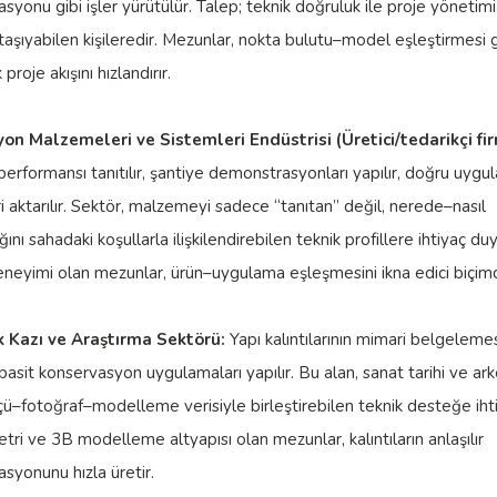
yonu gibi işler yürütülür. Talep; teknik doğruluk ile proje yönetimi 
taşıyabilen kişileredir. Mezunlar, nokta bulutu–model eşleştirmesi gi
proje akışını hızlandırır.
on Malzemeleri ve Sistemleri Endüstrisi (Üretici/tedarikçi fir
rformansı tanıtılır, şantiye demonstrasyonları yapılır, doğru uygu
 aktarılır. Sektör, malzemeyi sadece “tanıtan” değil, nerede–nasıl
ğını sahadaki koşullarla ilişkilendirebilen teknik profillere ihtiyaç du
neyimi olan mezunlar, ürün–uygulama eşleşmesini ikna edici biçimd
k Kazı ve Araştırma Sektörü:
Yapı kalıntılarının mimari belgeleme
 basit konservasyon uygulamaları yapılır. Bu alan, sanat tarihi ve ark
ölçü–fotoğraf–modelleme verisiyle birleştirebilen teknik desteğe iht
ri ve 3B modelleme altyapısı olan mezunlar, kalıntıların anlaşılır
yonunu hızla üretir.