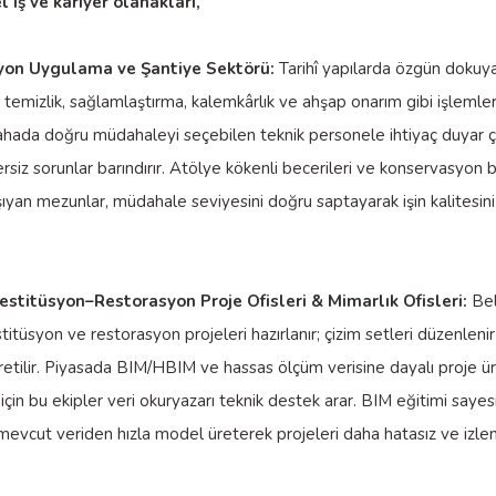
 iş ve kariyer olanakları,
yon Uygulama ve Şantiye Sektörü:
Tarihî yapılarda özgün dokuya
emizlik, sağlamlaştırma, kalemkârlık ve ahşap onarım gibi işlemler
ahada doğru müdahaleyi seçebilen teknik personele ihtiyaç duyar 
rsiz sorunlar barındırır. Atölye kökenli becerileri ve konservasyon bi
ıyan mezunlar, müdahale seviyesini doğru saptayarak işin kalitesini 
stitüsyon–Restorasyon Proje Ofisleri & Mimarlık Ofisleri:
Bel
stitüsyon ve restorasyon projeleri hazırlanır; çizim setleri düzenlenir
üretilir. Piyasada BIM/HBIM ve hassas ölçüm verisine dayalı proje ü
 için bu ekipler veri okuryazarı teknik destek arar. BIM eğitimi sayes
evcut veriden hızla model üreterek projeleri daha hatasız ve izlen