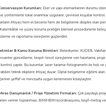
Konservasyon Kurumları:
Eser ve yapı elemanlarının durumu izlen
 yöntemlerle lokal onarımlar uygulanır, çevresel koşullar kontrol e
rların ihtiyacı hem el becerisi hem de belgeleme disiplini olan pe
. Kalemkârlık ve yüzey koruma pratiğini bilimsel prosedürlerle birleş
izleme ve raporlama süreçlerini güçlendirir.
netimler & Kamu Koruma Birimleri:
Belediyeler, KUDEB, Vakıflar
nvanter güncelleme, tespit–tescil süreçlerine veri hazırlama, proj
kontrol yapılır. Bu kurumlar, lazer tarama–fotogrametri ile hızlı ve 
yabilen teknik ekiplere ihtiyaç duyar. Dijital belgeleme eğitimi alan
çlerinin şeffaf ve mevzuata uygun ilerlemesini kolaylaştırır.
Miras Danışmanlık / Proje Yönetimi Firmaları:
Çok paydaşlı proj
len verinin toplanması, BIM/HBIM koordinasyonu, keşif–metraj ve