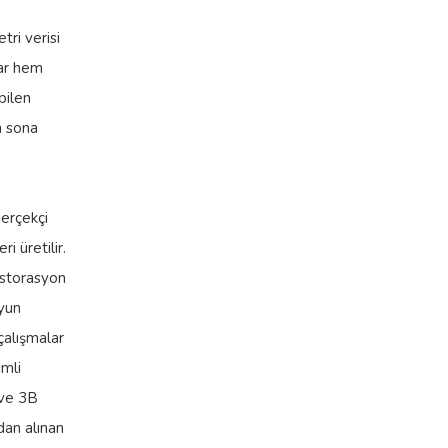
ri verisi
lar hem
bilen
n sona
gerçekçi
i üretilir.
Restorasyon
oyun
çalışmalar
imli
 ve 3B
dan alınan