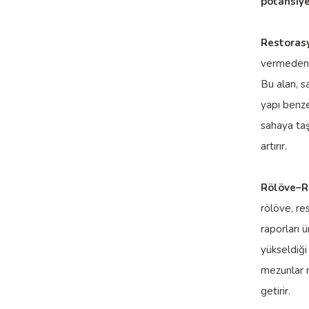
potansiyel
Restoras
vermeden t
Bu alan, s
yapı benze
sahaya taş
artırır.
Rölöve–Re
rölöve, re
raporları 
yükseldiği
mezunlar m
getirir.