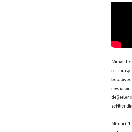
Mimari Res
restorasyo
belediyede
mezunların 
değerlendir
şekillendir
Mimari Re