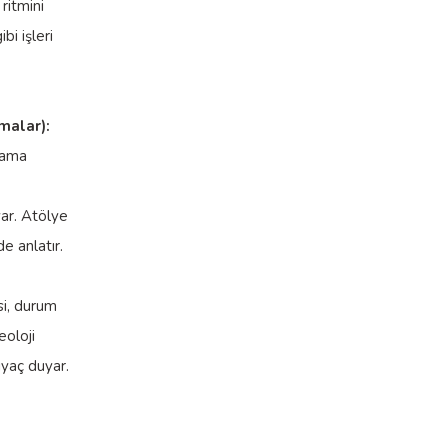
ritmini
bi işleri
malar):
lama
yar. Atölye
e anlatır.
si, durum
eoloji
iyaç duyar.