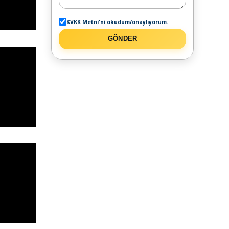
KVKK Metni'ni okudum/onaylıyorum.
GÖNDER