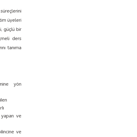
süreçlerini
tim üyeleri
i, güçlü bir
çmeli ders
rını tanıma
limine yön
ilen
lı
ar yapan ve
ilincine ve