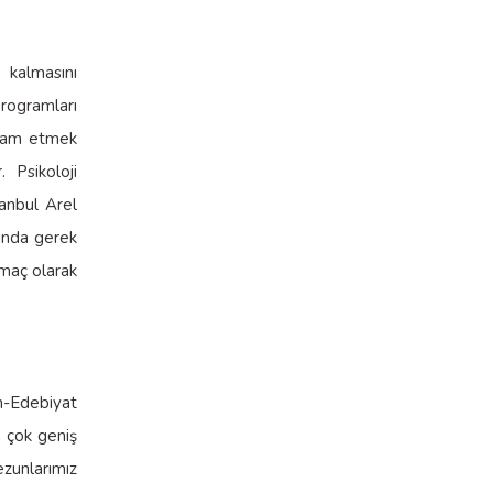
ı kalmasını
programları
evam etmek
 Psikoloji
tanbul Arel
nında gerek
amaç olarak
n-Edebiyat
n çok geniş
zunlarımız