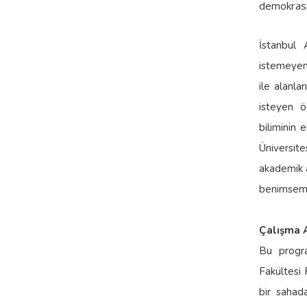
demokrasin
İstanbul A
istemeyen 
ile alanl
isteyen ö
biliminin 
Üniversite
akademik a
benimsemiş
Çalışma A
Bu progra
Fakültesi 
bir sahad