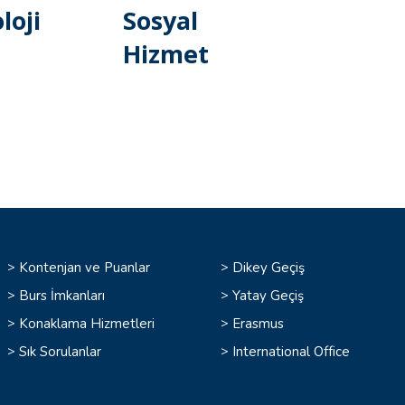
loji
Sosyal
Hizmet
>
>
Kontenjan ve Puanlar
Dikey Geçiş
>
>
Burs İmkanları
Yatay Geçiş
>
>
Konaklama Hizmetleri
Erasmus
>
>
Sık Sorulanlar
International Office