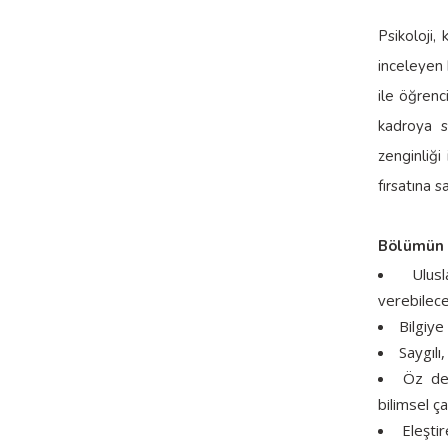
Psikoloji,
inceleyen 
ile öğrenci
kadroya s
zenginliği
fırsatına s
Bölümün 
Ulus
verebilece
Bilgiye
Saygılı
Öz değ
bilimsel ç
Eleşti