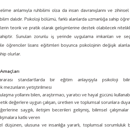
 kelime anlamıyla ruhbilimi olsa da insan davranışlarını ve zihinsel 
bilim dalıdır. Psikoloji bölümü, farklı alanlarda uzmanlığa sahip öğre
lerin teorik ve pratik olarak gelişimlerine destek olabilecek nitelikl
ahiptir. Sunulan zorunlu iş yerinde uygulama imkanları ve se
 ile öğrenciler lisans eğitimleri boyunca psikolojinin değişik alanla
ahip olurlar.
Amaçları
lararası standartlarda bir eğitim anlayışıyla psikoloji bi
k mezunların yetiştirilmesi
 ulaşma yollarını bilen, araştırmacı, yaratıcı ve hayal gücünü kullanab
, etik değerlere uygun çalışan, üretken ve toplumsal sorunlara duyar
erlerine saygılı, iletişim becerileri gelişmiş, bilimsel çalışmal
alışmalara katkı veren
rel düşünen, ulusuna ve insanlığa yararlı, toplumsal sorumluluk b