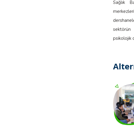
Sağlık Ba
merkezle
dershanele
sektörün 
psikolojik
Alter