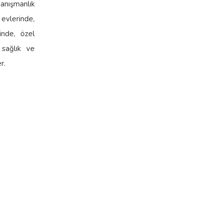
anışmanlık
vlerinde,
rinde, özel
 sağlık ve
r.