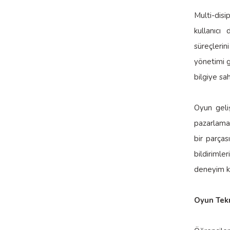
Multi-disi
kullanıcı
süreçlerini
yönetimi g
bilgiye sa
Oyun geliş
pazarlama 
bir parças
bildirimle
deneyim ka
Oyun Tekn