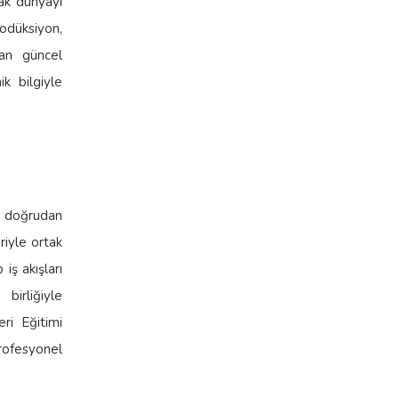
rak dünyayı
rodüksiyon,
lan güncel
k bilgiyle
ni doğrudan
riyle ortak
iş akışları
birliğiyle
eri Eğitimi
rofesyonel