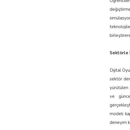
Öğrenciler
değiştirme
simülasyo
teknoloji
birleştirer
Sektörle 
Dijital Oy
sektör den
yürütülen 
ve güncel
gerçekleşt
modeli ka
deneyim ka