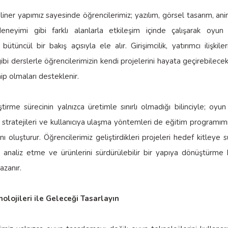
pliner yapımız sayesinde öğrencilerimiz; yazılım, görsel tasarım, a
 deneyimi gibi farklı alanlarla etkileşim içinde çalışarak oyun 
 bütüncül bir bakış açısıyla ele alır. Girişimcilik, yatırımcı ilişkil
ibi derslerle öğrencilerimizin kendi projelerini hayata geçirebilece
hip olmaları desteklenir.
tirme sürecinin yalnızca üretimle sınırlı olmadığı bilinciyle; oyun y
stratejileri ve kullanıcıya ulaşma yöntemleri de eğitim programım
ını oluşturur. Öğrencilerimiz geliştirdikleri projeleri hedef kitleye 
ri analiz etme ve ürünlerini sürdürülebilir bir yapıya dönüştürm
zanır.
olojileri ile Geleceği Tasarlayın