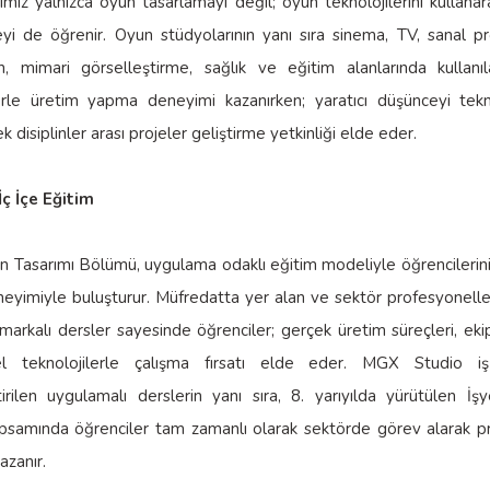
imiz yalnızca oyun tasarlamayı değil; oyun teknolojilerini kullana
yi de öğrenir. Oyun stüdyolarının yanı sıra sinema, TV, sanal p
n, mimari görselleştirme, sağlık ve eğitim alanlarında kullanı
lerle üretim yapma deneyimi kazanırken; yaratıcı düşünceyi tekni
ek disiplinler arası projeler geliştirme yetkinliği elde eder.
İç İçe Eğitim
un Tasarımı Bölümü, uygulama odaklı eğitim modeliyle öğrencileri
eyimiyle buluşturur. Müfredatta yer alan ve sektör profesyonelle
markalı dersler sayesinde öğrenciler; gerçek üretim süreçleri, ekip 
 teknolojilerle çalışma fırsatı elde eder. MGX Studio iş 
irilen uygulamalı derslerin yanı sıra, 8. yarıyılda yürütülen İşy
psamında öğrenciler tam zamanlı olarak sektörde görev alarak p
zanır.