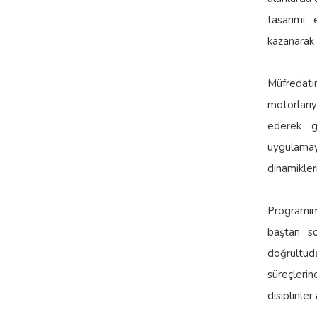
tasarımı, 
kazanarak 
Müfredatı
motorlarıy
ederek ge
uygulamaya
dinamikler
Programımı
baştan so
doğrultud
süreçlerin
disiplinler