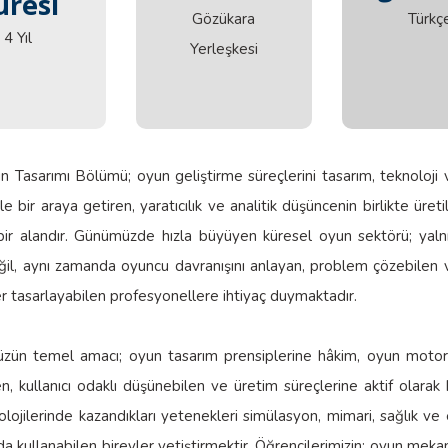
Yerleşke
Eğitim
üresi
üresi
Gözükara
Türkç
4 Yıl
Yerleşkesi
un Tasarımı Bölümü; oyun geliştirme süreçlerini tasarım, teknoloji v
e bir araya getiren, yaratıcılık ve analitik düşüncenin birlikte üreti
 bir alandır. Günümüzde hızla büyüyen küresel oyun sektörü; yaln
ğil, aynı zamanda oyuncu davranışını anlayan, problem çözebilen v
 tasarlayabilen profesyonellere ihtiyaç duymaktadır.
ün temel amacı; oyun tasarım prensiplerine hâkim, oyun motorla
en, kullanıcı odaklı düşünebilen ve üretim süreçlerine aktif olarak k
lojilerinde kazandıkları yetenekleri simülasyon, mimari, sağlık ve 
da kullanabilen bireyler yetiştirmektir. Öğrencilerimizin; oyun mekan