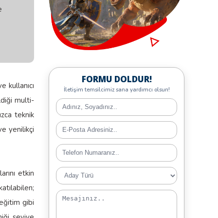
 Dili
e
FORMU DOLDUR!
e kullanıcı
İletişim temsilcimiz sana yardımcı olsun!
ldiği multi-
ızca teknik
e yenilikçi
rını etkin
atılabilen;
eğitim gibi
iği, seviye