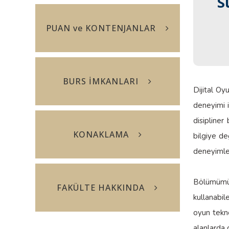
S
S
PUAN ve KONTENJANLAR
BURS İMKANLARI
Dijital Oy
deneyimi il
disipliner
KONAKLAMA
bilgiye de
deneyimler
Bölümümüz
FAKÜLTE HAKKINDA
kullanabil
oyun tekno
alanlarda 