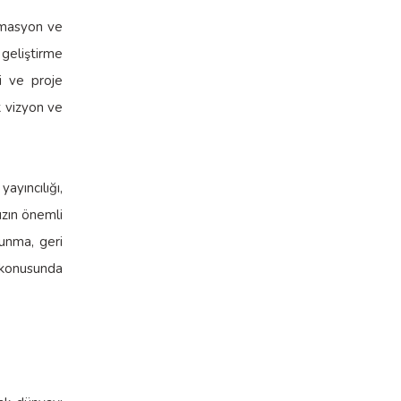
nimasyon ve
geliştirme
eri ve proje
k vizyon ve
ayıncılığı,
ızın önemli
sunma, geri
e konusunda