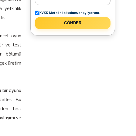
a yetkinlik
KVKK Metni'ni okudum/onaylıyorum.
ir.
GÖNDER
üncel oyun
rür ve test
bir bölümü
rçek üretim
a bir oyunu
defler. Bu
imden test
aylaşımı ve