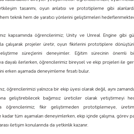
etkileşim tasarımı, oyun anlatısı ve prototipleme gibi alanlard
hem teknik hem de yaratıcı yönlerini geliştirmeleri hedeflenmekted
mız kapsamında öğrencilerimiz; Unity ve Unreal Engine gibi g
la çalışarak projeler üretir, oyun fikirlerini prototiplere dönüştü
liştirme süreçlerini deneyimler. Eğitim sürecinin önemli 
 dayalı ilerlerken, öğrencilerimiz bireysel ve ekip projeleri ile ge
ini erken aşamada deneyimleme fırsatı bulur.
z, öğrencilerimizi yalnızca bir ekip üyesi olarak değil, aynı zamand
na geliştirebilecek bağımsız üreticiler olarak yetiştirmeyi he
a öğrencilerimiz; fikir geliştirmeden prototiplemeye, üret
e kadar tüm aşamaları deneyimlerken, ekip içinde çalışma, görev p
 arası iletişim konularında da yetkinlik kazanır.